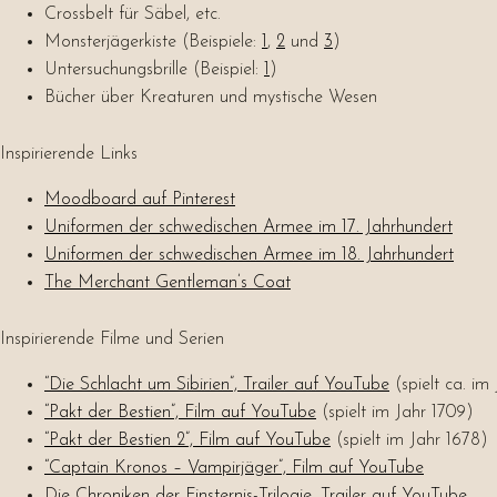
Crossbelt für Säbel, etc.
Monsterjägerkiste (Beispiele:
1
,
2
und
3
)
Untersuchungsbrille (Beispiel:
1
)
Bücher über Kreaturen und mystische Wesen
Inspirierende Links
Moodboard auf Pinterest
Uniformen der schwedischen Armee im 17. Jahrhundert
Uniformen der schwedischen Armee im 18. Jahrhundert
The Merchant Gentleman’s Coat
Inspirierende Filme und Serien
“Die Schlacht um Sibirien”, Trailer auf YouTube
(spielt ca. im
“Pakt der Bestien”, Film auf YouTube
(spielt im Jahr 1709)
“Pakt der Bestien 2”, Film auf YouTube
(spielt im Jahr 1678)
“Captain Kronos – Vampirjäger”, Film auf YouTube
Die Chroniken der Finsternis-Trilogie, Trailer auf YouTube