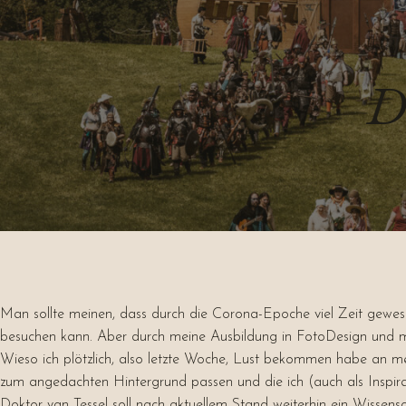
D
Man sollte meinen, dass durch die Corona-Epoche viel Zeit gewe
besuchen kann. Aber durch meine Ausbildung in FotoDesign und mei
Wieso ich plötzlich, also letzte Woche, Lust bekommen habe an mei
zum angedachten Hintergrund passen und die ich (auch als Inspira
Doktor van Tessel soll nach aktuellem Stand weiterhin ein Wisse