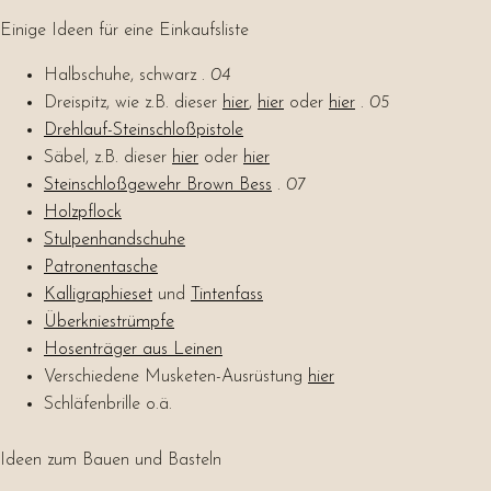
Einige Ideen für eine Einkaufsliste
Halbschuhe, schwarz .
04
Dreispitz, wie z.B. dieser
hier
,
hier
oder
hier
.
05
Drehlauf-Steinschloßpistole
Säbel, z.B. dieser
hier
oder
hier
Steinschloßgewehr Brown Bess
.
07
Holzpflock
Stulpenhandschuhe
Patronentasche
Kalligraphieset
und
Tintenfass
Überkniestrümpfe
Hosenträger aus Leinen
Verschiedene Musketen-Ausrüstung
hier
Schläfenbrille o.ä.
Ideen zum Bauen und Basteln