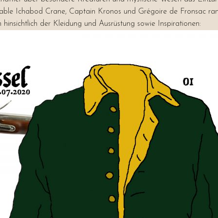
ble Ichabod Crane, Captain Kronos und Grégoire de Fronsac rangie
 hinsichtlich der Kleidung und Ausrüstung sowie Inspirationen: