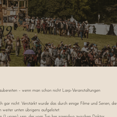
09
rzubereiten – wenn man schon nicht Larp-Veranstaltungen
 gar nicht. Verstärkt wurde das durch einige Filme und Serien, die
weiter unten übrigens aufgelistet.
um (Lupien) sein, der vom Typ her irgendwo zwischen Doktor