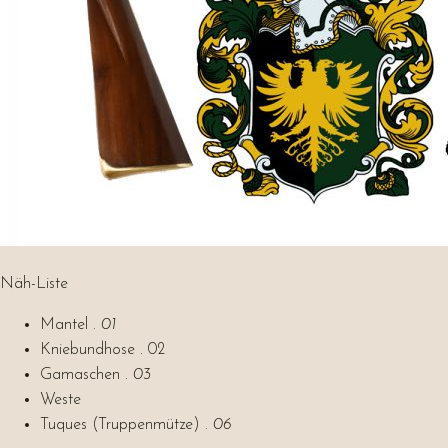
Näh-Liste
Mantel .
01
Kniebundhose . 02
Gamaschen .
03
Weste
Tuques (Truppenmütze) .
06