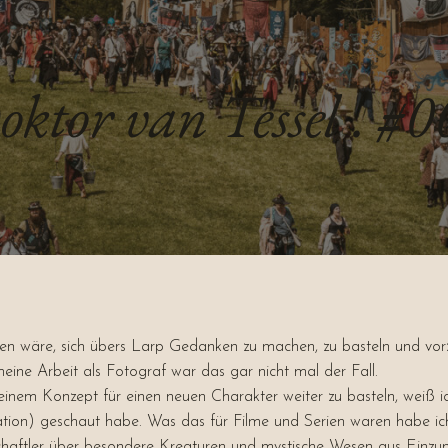
oktor van Tessel . #0
sen wäre, sich übers Larp Gedanken zu machen, zu basteln und vo
ne Arbeit als Fotograf war das gar nicht mal der Fall.
nem Konzept für einen neuen Charakter weiter zu basteln, weiß ich
tion) geschaut habe. Was das für Filme und Serien waren habe ich 
nschaftler über besondere Kreaturen und mystische Wesen aus Einz