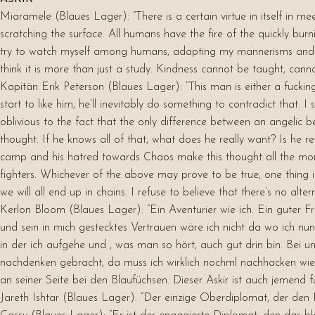
Miaramele (Blaues Lager): “
There is a certain virtue in itself in
scratching the surface. All humans have the fire of the quickly b
try to watch myself among humans, adapting my mannerisms and tryin
think it is more than just a study. Kindness cannot be taught, cannot be
Kapitän Erik Peterson (Blaues Lager):
“
This man is either a fucki
start to like him, he’ll inevitably do something to contradict that. 
oblivious to the fact that the only difference between an angelic 
thought. If he knows all of that, what does he really want? Is he 
camp and his hatred towards Chaos make this thought all the more
fighters. Whichever of the above may prove to be true, one thing i
we will all end up in chains. I refuse to believe that there’s no alter
Kerlon Bloom (Blaues Lager):
“Ein Aventurier wie ich. Ein guter 
und sein in mich gestecktes Vertrauen wäre ich nicht da wo ich n
in der ich aufgehe und , was man so hört, auch gut drin bin. Bei 
nachdenken gebracht, da muss ich wirklich nochml nachhacken wie e
an seiner Seite bei den Blaufüchsen. Dieser Askir ist auch jemend 
Jareth Ishtar (Blaues Lager): “Der einzige Oberdiplomat, der den