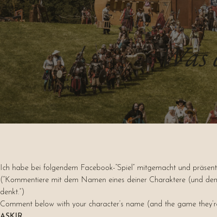
Was 
Ich habe bei folgendem Facebook-“Spiel” mitgemacht und präsenti
(“Kommentiere mit dem Namen eines deiner Charaktere (und dem S
denkt.”)
Comment below with your character’s name (and the game they’re p
ASKIR