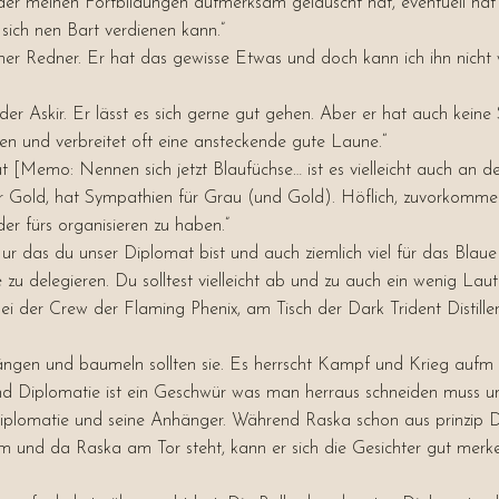
 der meinen Fortbildungen aufmerksam gelauscht hat, eventuell hat
sich nen Bart verdienen kann.”
ner Redner. Er hat das gewisse Etwas und doch kann ich ihn nicht w
r Askir. Er lässt es sich gerne gut gehen. Aber er hat auch kein
tzen und verbreitet oft eine ansteckende gute Laune.
“
at [Memo: Nennen sich jetzt Blaufüchse… ist es vielleicht auch an
r Gold, hat Sympathien für Grau (und Gold). Höflich, zuvorkomme
r fürs organisieren zu haben.”
h. Nur das du unser Diplomat bist und auch ziemlich viel für das B
u delegieren. Du solltest vielleicht ab und zu auch ein wenig Lau
 bei der Crew der Flaming Phenix, am Tisch der Dark Trident Distill
ngen und baumeln sollten sie. Es herrscht Kampf und Krieg aufm D
ik und Diplomatie ist ein Geschwür was man herraus schneiden muss un
t Diplomatie und seine Anhänger. Während Raska schon aus prinzip 
m und da Raska am Tor steht, kann er sich die Gesichter gut merk