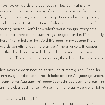
 of well woven words and courteous smiles. But that is only
passage of time. He has a way of setting me at ease. As much as I
Easy manners, they say, but although this may be the diplomat, I
all his clever twists and turns of phrase, it is intrinsic to him.”
l meaning maniac. Don’t know what’s worse though. Every time I
he fact that there are no such things like good and evil? Is he really
hard time to believe that. And this leads to my second line of
 towards something way more sinister? The alliance with copper
at the blue dragon would allow such a person to mingle with his
 changed. There has to be opposition, there has to be discourse or
ers wenn sie dann noch so ehrlich und aufrichtig sind. Ohne ihn
ch ihm ewig dankbar sein. Endlich habe ich eine Aufgabe gefunden,
ein paar seiner Aussagen mir gegenüber sehr überascht und auch ins
heit, aber auch für sein Wissen. Ich hoffe auf viele weiter Jahre
gkeiten erzählen will?”