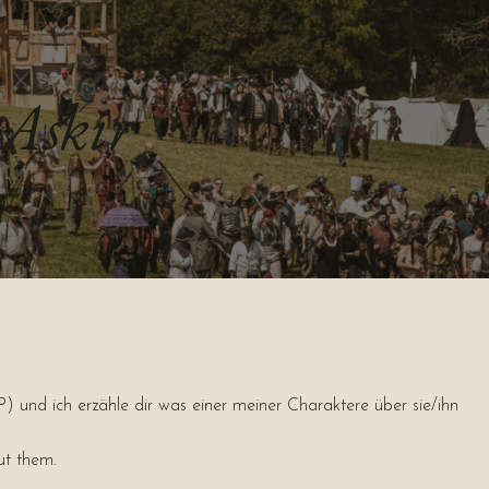
Askir
nd ich erzähle dir was einer meiner Charaktere über sie/ihn
ut them.