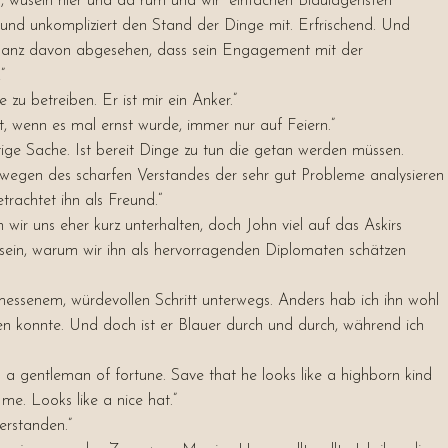
, wuseln hier und da rum und wir “einfachen Blaulageristen“
ig und unkompliziert den Stand der Dinge mit. Erfrischend. Und
l ganz davon abgesehen, dass sein Engagement mit der
”
zu betreiben. Er ist mir ein Anker.”
bt, wenn es mal ernst wurde, immer nur auf Feiern
.”
htige Sache. Ist bereit Dinge zu tun die getan werden müssen.
e wegen des scharfen Verstandes der sehr gut Probleme analysieren
rachtet ihn als Freund.
“
wir uns eher kurz unterhalten, doch John viel auf das Askirs
sein, warum wir ihn als hervorragenden Diplomaten schätzen
messenem, würdevollen Schritt unterwegs. Anders hab ich ihn wohl
en konnte. Und doch ist er Blauer durch und durch, während ich
s a gentleman of fortune. Save that he looks like a highborn kind
 me. Looks like a nice hat.”
erstanden.”