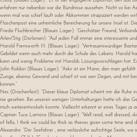
Cassy (Blaues Lager): “Er ist der engagierte Diplomat, den das bl
erfahren nur nebenbei wie die Bündnisse aussehen. Nicht so bei Ask
wenn mal was schief läuft oder Abkommen strapaziert werden wirf
Flaschenpost eine unheimliche Bereicherung für unsere Insel ist. D
Frieda Fluchbrecher (Blaues Lager):
“Geschätzer Freund, Verbündet
Arlen/Stig (Dorlónien): “
Auf jeden Fall immer eine interessante und
Harold Farnsworth III. (Blaues Lager): “
Vertrauenswürdiger Bastard
Gebildet wenn auch mehr durch die Schule des Lebens. Harold hat 
kann und wenig Probleme mit Harolds Lösungsvorschlägen hat. Ein 
John Robbin (Blaues Lager): “Askir ist ein Mann, den man gefühlt 
Zunge, ebenso Gewand und scharf ist wie sein Degen, und mit be
können.”
Nes (Drachenfest): “Dieser blaue Diplomat scheint mir die Ruhe i
nie gesehen. Bei unseren wenigen Unterhaltungen hatte ich das Ge
mich weiterentwickeln konnte. Vielleicht erkennt er eines Tages ja
Captain Tuco Lamora (Blaues Lager): “Well read, well dressed, skil
of fella, I think we could be thick as thieves given some time and dr
Alexandre: “Der Seefahrer , eine verlässliche aufrichtige Seele, w