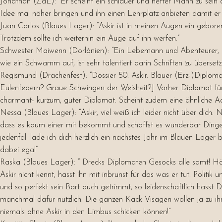
Jonathan (ZdL): “Er scheint ein schlauer und netter Mann zu sein
Idee mal näher bringen und ihn einen Lehrplatz anbieten damit er 
Juan Carlos (Blaues Lager): “Askir ist in meinen Augen ein gebore
Trotzdem sollte ich weiterhin ein Auge auf ihn werfen.”
Schwester Maiwenn (Dorlónien): “
Ein Lebemann und Abenteurer, de
wie ein Schwamm auf, ist sehr talentiert darin Schriften zu überse
Regismund (Drachenfest):
“Dossier 50: Askir. Blauer (Erz-)Diplom
Eulenfedern? Graue Schwingen der Weisheit?] Vorher Diplomat fü
charmant- kurzum, guter Diplomat. Scheint zudem eine ähnliche Ade
Nessa (Blaues Lager): “Askir, viel weiß ich leider nicht über dic
dass es kaum einer mit bekommt und schaffst es wunderbar Dinge z
jedenfall lade ich dich herzlich ein nächstes Jahr im Blauen Lager
dabei egal”
Raska (Blaues Lager): “
Drecks Diplomaten Gesocks alle samt! Hä
Askir nicht kennt, hasst ihn mit inbrunst für das was er tut. Polit
und so perfekt sein Bart auch getrimmt, so leidenschaftlich hass
manchmal dafür nützlich. Die ganzen Kack Visagen wollen ja zu ih
niemals ohne Askir in den Limbus schicken können!
“