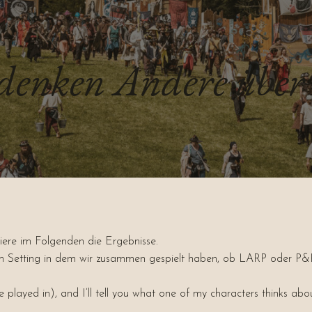
denken Andere über 
ere im Folgenden die Ergebnisse.
etting in dem wir zusammen gespielt haben, ob LARP oder P&P) u
layed in), and I’ll tell you what one of my characters thinks abo