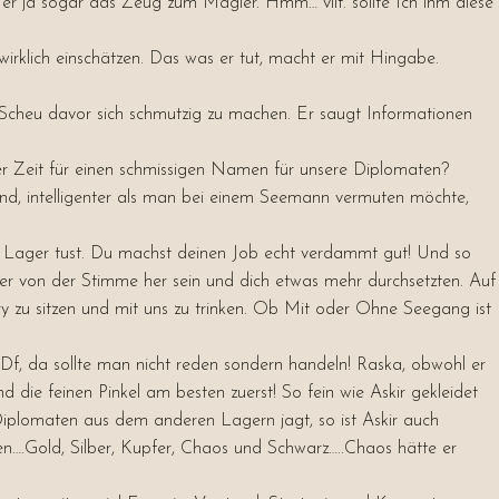
 er ja sogar das Zeug zum Magier. Hmm… vllt. sollte Ich ihm diese
irklich einschätzen. Das was er tut, macht er mit Hingabe.
e Scheu davor sich schmutzig zu machen. Er saugt Informationen
 der Zeit für einen schmissigen Namen für unsere Diplomaten?
nd, intelligenter als man bei einem Seemann vermuten möchte,
laue Lager tust. Du machst deinen Job echt verdammt gut! Und so
ter von der Stimme her sein und dich etwas mehr durchsetzten. Auf
ery zu sitzen und mit uns zu trinken. Ob Mit oder Ohne Seegang ist
f, da sollte man nicht reden sondern handeln! Raska, obwohl er
d die feinen Pinkel am besten zuerst! So fein wie Askir gekleidet
Diplomaten aus dem anderen Lagern jagt, so ist Askir auch
en….Gold, Silber, Kupfer, Chaos und Schwarz…..Chaos hätte er