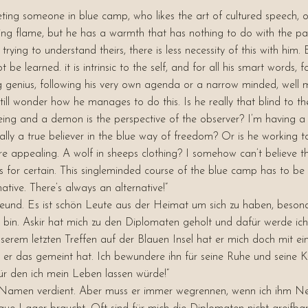
 meeting someone in blue camp, who likes the art of cultured speech,
urning flame, but he has a warmth that has nothing to do with the 
g to understand theirs, there is less necessity of this with him. 
 learned. it is intrinsic to the self, and for all his smart words, for 
ng genius, following his very own agenda or a narrow minded, wel
I still wonder how he manages to do this. Is he really that blind to t
being and a demon is the perspective of the observer? I’m having a 
really a true believer in the blue way of freedom? Or is he working
 appealing. A wolf in sheeps clothing? I somehow can’t believe th
s for certain. This singleminded course of the blue camp has to be
native. There’s always an alternative!”
Freund. Es ist schön Leute aus der Heimat um sich zu haben, besond
un bin. Askir hat mich zu den Diplomaten geholt und dafür werde i
unserem letzten Treffen auf der Blauen Insel hat er mich doch mit 
r das gemeint hat. Ich bewundere ihn für seine Ruhe und seine Kühn
für den ich mein Leben lassen würde!”
 Namen verdient. Aber muss er immer wegrennen, wenn ich ihm Neui