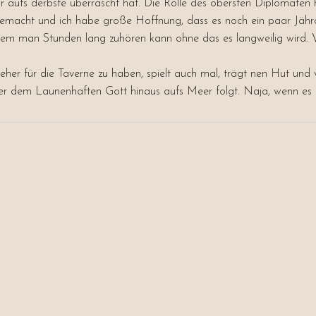
r aufs derbste überrascht hat. Die Rolle des obersten Diplomaten 
gemacht und ich habe große Hoffnung, dass es noch ein paar Jähr
m man Stunden lang zuhören kann ohne das es langweilig wird. Vo
st eher für die Taverne zu haben, spielt auch mal, trägt nen Hut und
ber dem Launenhaften Gott hinaus aufs Meer folgt. Naja, wenn e