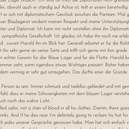
aue Lager braucht. Oft sind für mich die Diplomaten nicht greifbar
ir, obwohl auch er ständig auf Achse ist, teilt er einem bereitwill
t er sich mit diplomatischem Geschick zwischen die Parteien. Ma
ieser Blaulagerist verdient meinen Respekt und meine Unterstützung!
er und Diplomat. Ich kann mir nicht vorstellen ohne ihn Diplomatie 
 sympathische Gesellschaft. Ich glaube, ich habe ihn noch nie erle
… soweit Harold ihn im Blick hat. Generell arbeitet er für die Ric
ihn sehr gerne an seiner Seite und trifft sich gerne mit ihm grad
echter Gewinn für das Blaue Lager und für die Flotte. Harold bet
immer sieht, wenn irgendwo etwas Wichtiges passiert. Bisher haben 
idem vermag er sehr gut umzugehen. Das dürfte einer der Gründe 
n Person zu sein. Immer schmuck und tadellos gekleidet und mit ge
fühl, dass er meine Schwierigkeiten mit dem blauen Lager versteh
 auch noch das wahre Licht…”
led sailor, not a stain of blood in all his clothes…Damm, there goe
inks. And If he dies near I’m definitely going to reclaim his hat for
o ich jedes unserer Gespräche genossen habe. Man hat sich einfach v