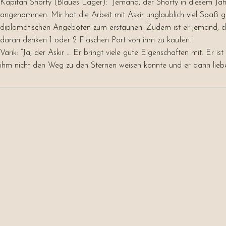
Kapitän Shorty (Blaues Lager): “
Jemand, der Shorty in diesem Jah
angenommen. Mir hat die Arbeit mit Askir unglaublich viel Spaß 
diplomatischen Angeboten zum erstaunen. Zudem ist er jemand, de
daran denken 1 oder 2 Flaschen Port von ihm zu kaufen.
“
Varik: “
Ja, der Askir … Er bringt viele gute Eigenschaften mit. Er i
ihm nicht den Weg zu den Sternen weisen konnte und er dann lie