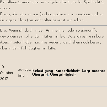
Betroffene zuweilen über sich ergehen lässt, um das Spiel nicht zu
stören.
Etwas, über das wir uns (und da packe ich mir durchaus auch an
die eigene Nase) vielleicht öfter bewusst sein sollten …
Btw.: Wenn ich durch in den Arm nehmen oder so übergriffig
geworden sein sollte, dann tut es mir leid. Dass ich es nie in böser
Absicht getan habe macht es weder ungeschehen noch besser,
aber in dem Fall: Sagt es mir bitte.
19.
Schlagw
Belästigung
, 
Körperlichkeit
, 
Larp
, 
meetoo
,
Oktober
Übergriff
, 
Übergriffigkeit
örter :
2017