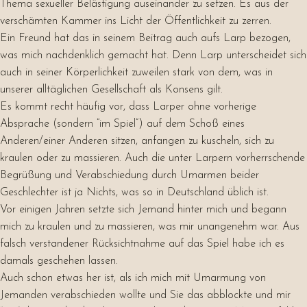
Thema sexueller Belästigung auseinander zu setzen. Es aus der
verschämten Kammer ins Licht der Öffentlichkeit zu zerren.
Ein Freund hat das in seinem Beitrag auch aufs Larp bezogen,
was mich nachdenklich gemacht hat. Denn Larp unterscheidet sich
auch in seiner Körperlichkeit zuweilen stark von dem, was in
unserer alltäglichen Gesellschaft als Konsens
gilt.
Es kommt recht häufig vor, dass Larper ohne vorherige
Absprache (sondern “im Spiel”) auf dem Schoß eines
Anderen/einer Anderen sitzen, anfangen zu kuscheln, sich zu
kraulen oder zu massieren. Auch die unter Larpern vorherrschende
Begrüßung und Verabschiedung durch Umarmen beider
Geschlechter ist ja Nichts, was so in Deutschland üblich ist.
Vor einigen Jahren setzte sich Jemand hinter mich und begann
mich zu kraulen und zu massieren, was mir unangenehm war. Aus
falsch verstandener Rücksichtnahme auf das Spiel habe ich es
damals geschehen lassen.
Auch schon etwas her ist, als ich mich mit Umarmung von
Jemanden verabschieden wollte und Sie das abblockte und mir