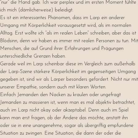
“nur” die Hand gab. Ich war perplex und im ersten Moment fühlte
ich mich (dämlicherweise) beleidigt.
Es ist ein interessantes Phänomen, dass im Larp ein anderer
Umgang mit Körperlichkeit vorausgesetzt wird, als im normalen
Alltag. Erst wollte ich “als im realen Leben” schreiben, aber das ist
Blödsinn, denn wir haben es immer mit realen Personen zu tun. Mit
Menschen, die auf Grund ihrer Erfahrungen und Prägungen
unterschiedliche Grenzen haben.
Gerade weil im Larp scheinbar diese im Vergleich zum außerhalb
der Larp-Szene stärkere Körperlichkeit im gegenseitigen Umgang
gegeben ist, sind wir als Larper besonders gefordert. Nicht nur mit
unserer Empathie, sondern auch mit klaren Worten.
Einfach Jemanden den Nacken zu kraulen oder ungefragt
Jemanden zu massieren ist, wenn man es mal objektiv betrachtet,
auch im Larp nicht okay oder akzeptabel. Denn auch im Spiel
kann man erst fragen, ob der Andere das möchte, anstatt ihn
oder sie in eine unangenehme, sogar als übergriffig empfundene
Situation zu zwingen. Eine Situation, die dann der oder die