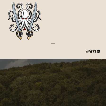
#
Bluesky
#
Spotify