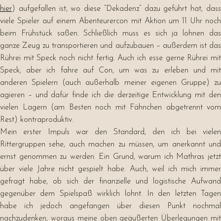
hier
) aufgefallen ist, wo diese “Dekadenz” dazu geführt hat, dass
viele Spieler auf einem Abenteurercon mit Aktion um 11 Uhr noch
beim Frühstück saßen. Schließlich muss es sich ja lohnen das
ganze Zeug zu transportieren und aufzubauen – außerdem ist das
Rührei mit Speck noch nicht fertig. Auch ich esse gerne Rührei mit
Speck, aber ich fahre auf Con, um was zu erleben und mit
anderen Spielern (auch außerhalb meiner eigenen Gruppe) zu
agieren – und dafür finde ich die derzeitige Entwicklung mit den
vielen Lagern (am Besten noch mit Fähnchen abgetrennt vom
Rest) kontraproduktiv.
Mein erster Impuls war den Standard, den ich bei vielen
Rittergruppen sehe, auch machen zu müssen, um anerkannt und
ernst genommen zu werden. Ein Grund, warum ich Mathras jetzt
über viele Jahre nicht gespielt habe. Auch, weil ich mich immer
gefragt habe, ob sich der finanzielle und logistische Aufwand
gegenüber dem Spielspaß wirklich lohnt. In den letzten Tagen
habe ich jedoch angefangen über diesen Punkt nochmal
nachzudenken, woraus meine oben geäußerten Überlegungen mit