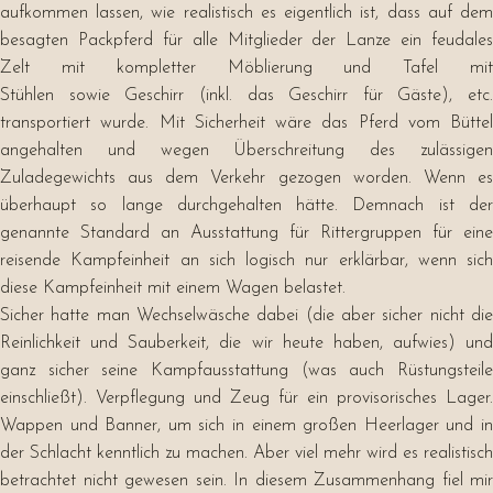
aufkommen lassen, wie realistisch es eigentlich ist, dass auf dem
besagten Packpferd für alle Mitglieder der Lanze ein feudales
Zelt mit kompletter Möblierung und Tafel mit
Stühlen sowie Geschirr (inkl. das Geschirr für Gäste), etc.
transportiert wurde. Mit Sicherheit wäre das Pferd vom Büttel
angehalten und wegen Überschreitung des zulässigen
Zuladegewichts aus dem Verkehr gezogen worden. Wenn es
überhaupt so lange durchgehalten hätte. Demnach ist der
genannte Standard an Ausstattung für Rittergruppen für eine
reisende Kampfeinheit an sich logisch nur erklärbar, wenn sich
diese Kampfeinheit mit einem Wagen belastet.
Sicher hatte man Wechselwäsche dabei (die aber sicher nicht die
Reinlichkeit und Sauberkeit, die wir heute haben, aufwies) und
ganz sicher seine Kampfausstattung (was auch Rüstungsteile
einschließt). Verpflegung und Zeug für ein provisorisches Lager.
Wappen und Banner, um sich in einem großen Heerlager und in
der Schlacht kenntlich zu machen. Aber viel mehr wird es realistisch
betrachtet nicht gewesen sein. In diesem Zusammenhang fiel mir