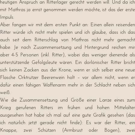
heutigen Anspruch an Ritterlager gerecht werden will. Und da ich
mit Mathras ja ernst genommen werden möchte, ist das der erste
Impuls.
Aber fangen wir mit dem ersten Punkt an: Einen allein reisenden
Ritter würde ich nicht mehr spielen und ich glaube, dass ich das
auch seit dem Ritterschlag von Mathras nicht mehr gemacht
habe. Je nach Zusammensetzung und Hintergrund reichen mir
aber 4-5 Personen (inkl. Ritter), wobei das weniger dienende als
unterstützende Gefolgsleute wären. Ein dorlónischer Ritter bricht
sich keinen Zacken aus der Krone, wenn er sich selber eine neue
Flasche Orktrutzer Beerenwein holt – vor allem nicht, wenn er
dafür einen fähigen Waffenarm mehr in der Schlacht neben sich
weiß.
Wie die Zusammensetzung und Größe einer Lanze eines zum
Krieg gerufenen Ritters im frühen und hohen Mittelalter
ausgesehen hat habe ich mal auf eine gute Grafik gesehen (das
ich natürlich jetzt gerade nicht finde): Es war der Ritter, ein
Knappe, zwei Schützen (Armbrust oder Bogen), zwei