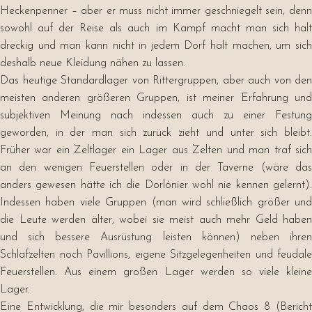
Heckenpenner – aber er muss nicht immer geschniegelt sein, denn
sowohl auf der Reise als auch im Kampf macht man sich halt
dreckig und man kann nicht in jedem Dorf halt machen, um sich
deshalb neue Kleidung nähen zu lassen.
Das heutige Standardlager von Rittergruppen, aber auch von den
meisten anderen größeren Gruppen, ist meiner Erfahrung und
subjektiven Meinung nach indessen auch zu einer Festung
geworden, in der man sich zurück zieht und unter sich bleibt.
Früher war ein Zeltlager ein Lager aus Zelten und man traf sich
an den wenigen Feuerstellen oder in der Taverne (wäre das
anders gewesen hätte ich die Dorlónier wohl nie kennen gelernt).
Indessen haben viele Gruppen (man wird schließlich größer und
die Leute werden älter, wobei sie meist auch mehr Geld haben
und sich bessere Ausrüstung leisten können) neben ihren
Schlafzelten noch Pavillions, eigene Sitzgelegenheiten und feudale
Feuerstellen. Aus einem großen Lager werden so viele kleine
Lager.
Eine Entwicklung, die mir besonders auf dem Chaos 8 (Bericht