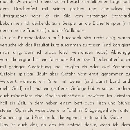
möchte. Auch durch meine vielen Besuche im Silbernen Lager auf
dem Drachenfest mit seinen großen und eindrucksvollen
Rittergruppen habe ich ein Bild vom derzeitigen Standard
bekommen. Ich denke da zum Beispiel an die Eichentempler (mit
denen meine Frau reist) und die Yddländer.
Da die Kommentatoren auf Facebook sich recht einig waren
versuche ich das Resultat kurz zusammen zu fassen (und korrigiert
mich ruhig, wenn ich etwas falsch verstanden habe): Abhängig
vom Hintergrund ist ein fahrender Ritter bzw. “Heckenritter” auch
mit geringer Ausstattung und lediglich ein oder zwei Personen
Gefolge spielbar (läuft aber Gefahr nicht ernst genommen zu
werden), während ein Ritter mit Lehen (und damit Land und
mehr Geld) nicht nur ein größeres Gefolge haben sollte, sondern
auch mindestens eine Möglichkeit Gäste zu bewirten. Im kleinsten
Fall ein Zelt, in dem neben einem Bett auch Tisch und Stühle
stehen. Optimalerweise aber eine Tafel mit Sitzgelegenheiten unter
Sonnensegel und Pavillion für die eigenen Leute und für Gäste.
Das ist auch das, an das ich erstmal denke, wenn ich dem