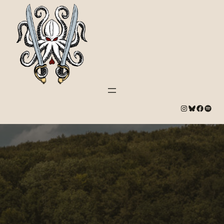
#
Bluesky
#
Spotify