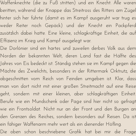
Waffenknechte (die zu Fuß stritten) und ein Knecht. Alle waren
beritten, während der Knappe das Streitross des Ritters am Zügel
hinter sich her führte (damit es im Kampf ausgeruht war trug es
weder Reiter noch Gepäck) und der Knecht ein Packpferd
zusätzlich dabei hatte. Eine kleine, schlagkräftige Einheit, die auf
Effizienz im Krieg und Kampf ausgelegt war.
Die Dorlónier sind ein hartes und zuweilen derbes Volk aus dem
Norden der bekannten Welt, deren Land fast die Hälfte des
Jahres von Eis bedeckt ist. Ständig stehen sie im Kampf gegen die
Mächte des Zwielichts, besonders in der Rittermark Orktrutz, die
abgeschnitten vom Reich von Feinden umgeben ist. Klar, dass
man von dort nicht mit einer großen Streitmacht auf eine Reise
geht, sondern mit einer kleinen, aber schlagkräftigen Einheit.
Berufe wie ein Mundschenk oder Page sind hier nicht so gefragt
wie ein Frontsoldat. Nicht nur an der Front und den Burgen an
den Grenzen des Reiches, sondern besonders auf Reisen. Da ist
ein fähiger Waffenarm mehr wert als ein dienender Höfling.
Die oben schon beschriebene Grafik hat bei mir die Frage