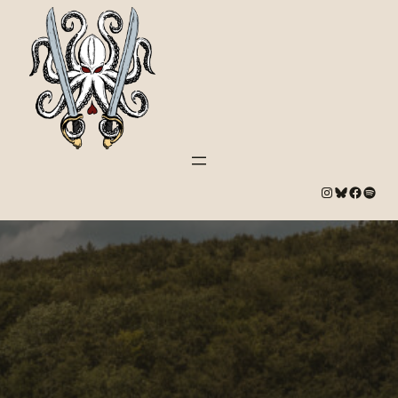
#
Bluesky
#
Spotify