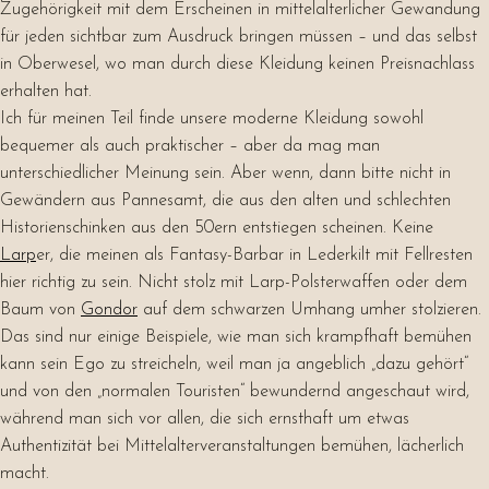
Zugehörigkeit mit dem Erscheinen in mittelalterlicher Gewandung
für jeden sichtbar zum Ausdruck bringen müssen – und das selbst
in Oberwesel, wo man durch diese Kleidung keinen Preisnachlass
erhalten hat.
Ich für meinen Teil finde unsere moderne Kleidung sowohl
bequemer als auch praktischer – aber da mag man
unterschiedlicher Meinung sein. Aber wenn, dann bitte nicht in
Gewändern aus Pannesamt, die aus den alten und schlechten
Historienschinken aus den 50ern entstiegen scheinen. Keine
Larp
er, die meinen als Fantasy-Barbar in Lederkilt mit Fellresten
hier richtig zu sein. Nicht stolz mit Larp-Polsterwaffen oder dem
Baum von
Gondor
auf dem schwarzen Umhang umher stolzieren.
Das sind nur einige Beispiele, wie man sich krampfhaft bemühen
kann sein Ego zu streicheln, weil man ja angeblich „dazu gehört“
und von den „normalen Touristen“ bewundernd angeschaut wird,
während man sich vor allen, die sich ernsthaft um etwas
Authentizität bei Mittelalterveranstaltungen bemühen, lächerlich
macht.