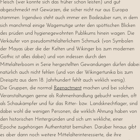
Fleisch (wer konnte sich das früher schon leisten) und gut
abgeschmeckt mit Gewürzen, die sicher nicht nur aus Europa
stammen. Irgendwo steht auch immer ein Badezuber rum, in dem
sich manchmal einige Wagemutige unter den spöttischen Blicken
des prüden und hygienegewohnten Publikums hinein wagen. Die
Verkäufer von pseudomittelalterlichem Schmuck (von Symbolen
der Mayas über die der Kelten und Wikinger bis zum modernen
Gothic ist alles dabei) und von indessen durch den
Mittelalterboom in Serie hergestellten Gewandungen dürfen dabei
natürlich auch nicht fehlen (und von der Wikingertunika bis zum
Dreispitz aus dem 18. Jahrhundert fehlt auch wirklich wenig).
Die Gruppen, die normal
Reenactment
machen und bei solchen
Veranstaltungen gerne als Rahmenhandlung gebucht werden, oft
als Schaukämpfer und für das Ritter- bzw. Landsknechtlager, sind
dabei wohl die wenigen Personen, die wirklich Ahnung haben von
den historischen Hintergründen und sich um wirkliche, einer
Epoche zugehörigen Authentizität bemühen. Darüber hinaus gibt
es aber dann noch weitere Mittelalterinteressierte, die ihre