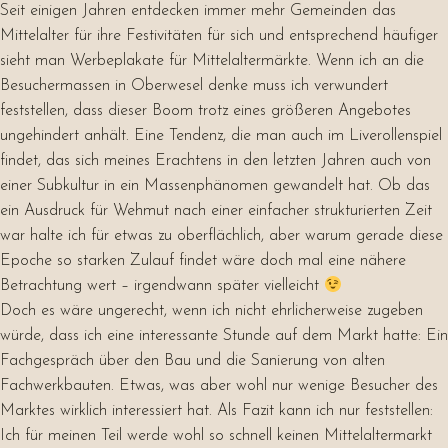
Seit einigen Jahren entdecken immer mehr Gemeinden das
Mittelalter für ihre Festivitäten für sich und entsprechend häufiger
sieht man Werbeplakate für Mittelaltermärkte. Wenn ich an die
Besuchermassen in Oberwesel denke muss ich verwundert
feststellen, dass dieser Boom trotz eines größeren Angebotes
ungehindert anhält. Eine Tendenz, die man auch im Liverollenspiel
findet, das sich meines Erachtens in den letzten Jahren auch von
einer Subkultur in ein Massenphänomen gewandelt hat. Ob das
ein Ausdruck für Wehmut nach einer einfacher strukturierten Zeit
war halte ich für etwas zu oberflächlich, aber warum gerade diese
Epoche so starken Zulauf findet wäre doch mal eine nähere
Betrachtung wert – irgendwann später vielleicht
Doch es wäre ungerecht, wenn ich nicht ehrlicherweise zugeben
würde, dass ich eine interessante Stunde auf dem Markt hatte: Ein
Fachgespräch über den Bau und die Sanierung von alten
Fachwerkbauten. Etwas, was aber wohl nur wenige Besucher des
Marktes wirklich interessiert hat. Als Fazit kann ich nur feststellen:
Ich für meinen Teil werde wohl so schnell keinen Mittelaltermarkt