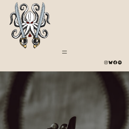
#
Bluesky
#
Spotify