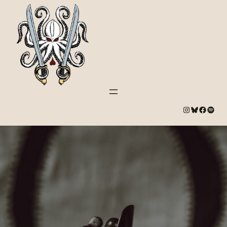
#
Bluesky
#
Spotify