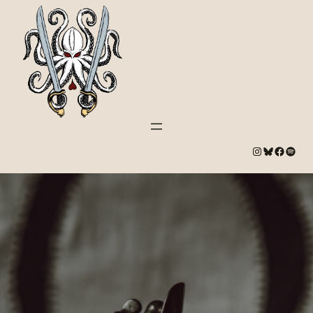
#
Bluesky
#
Spotify