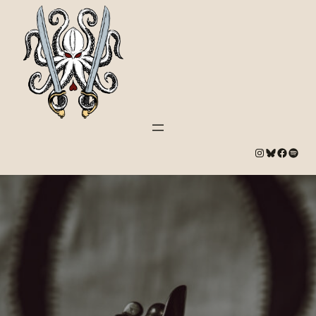
#
Bluesky
#
Spotify