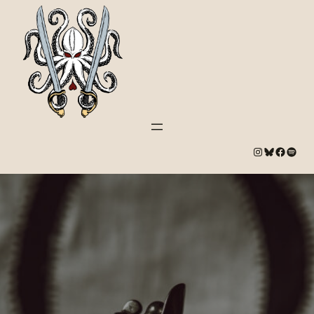
#
Bluesky
#
Spotify