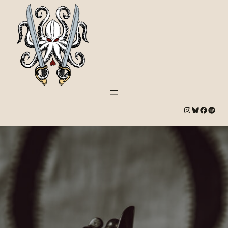
#
Bluesky
#
Spotify