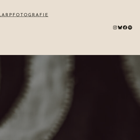
LARPFOTOGRAFIE
#
Bluesky
#
Spotify