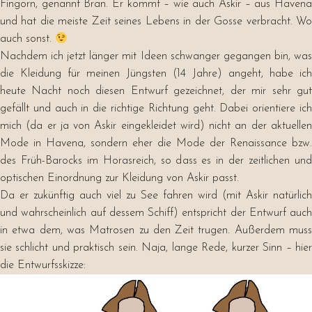
Fingorn, genannt Bran. Er kommt – wie auch Askir – aus Havena
und hat die meiste Zeit seines Lebens in der Gosse verbracht. Wo
auch sonst.
Nachdem ich jetzt länger mit Ideen schwanger gegangen bin, was
die Kleidung für meinen Jüngsten (14 Jahre) angeht, habe ich
heute Nacht noch diesen Entwurf gezeichnet, der mir sehr gut
gefällt und auch in die richtige Richtung geht. Dabei orientiere ich
mich (da er ja von Askir eingekleidet wird) nicht an der aktuellen
Mode in Havena, sondern eher die Mode der Renaissance bzw.
des Früh-Barocks im Horasreich, so dass es in der zeitlichen und
optischen Einordnung zur Kleidung von Askir passt.
Da er zukünftig auch viel zu See fahren wird (mit Askir natürlich
und wahrscheinlich auf dessem Schiff) entspricht der Entwurf auch
in etwa dem, was Matrosen zu den Zeit trugen. Außerdem muss
sie schlicht und praktisch sein. Naja, lange Rede, kurzer Sinn – hier
die Entwurfsskizze: