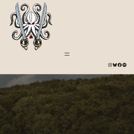
#
Bluesky
#
Spotify