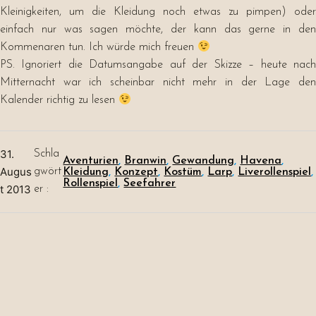
Kleinigkeiten, um die Kleidung noch etwas zu pimpen) oder
einfach nur was sagen möchte, der kann das gerne in den
Kommenaren tun. Ich würde mich freuen
PS. Ignoriert die Datumsangabe auf der Skizze – heute nach
Mitternacht war ich scheinbar nicht mehr in der Lage den
Kalender richtig zu lesen
31.
Schla
Aventurien
, 
Branwin
, 
Gewandung
, 
Havena
, 
Augus
gwört
Kleidung
, 
Konzept
, 
Kostüm
, 
Larp
, 
Liverollenspiel
,
Rollenspiel
, 
Seefahrer
t 2013
er :