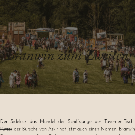
Branwin zum Zweiten
Der Sidekick
das Mündel
der Schiffsjunge
der Tavernen-Tisch-
Putzer
der Bursche von Askir hat jetzt auch einen Namen: Branwi