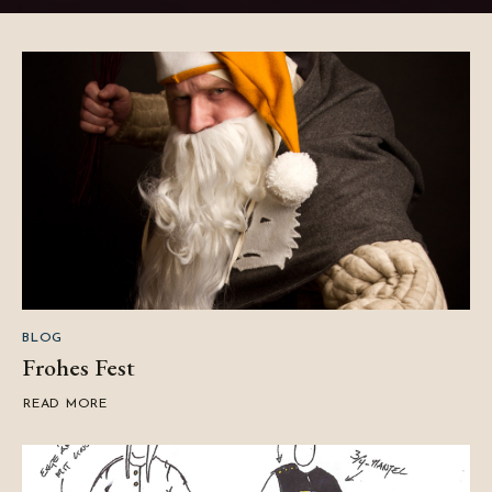
BLOG
Frohes Fest
READ MORE
ABOUT
FROHES
FEST