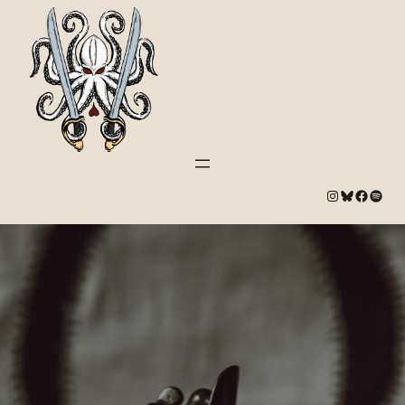
#
Bluesky
#
Spotify