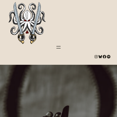
#
Bluesky
#
Spotify