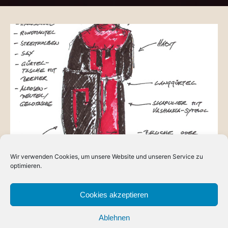
Wir verwenden Cookies, um unsere Website und unseren Service zu
BLOG
optimieren.
Blutvogt: Skizze des Habits
Gibt es einen Charakter, der wirklich fertig ausgestattet ist?
Cookies akzeptieren
Ich befürchte nicht. Es gibt sicherlich einen Status einer
Ablehnen
Gewandung, bei…