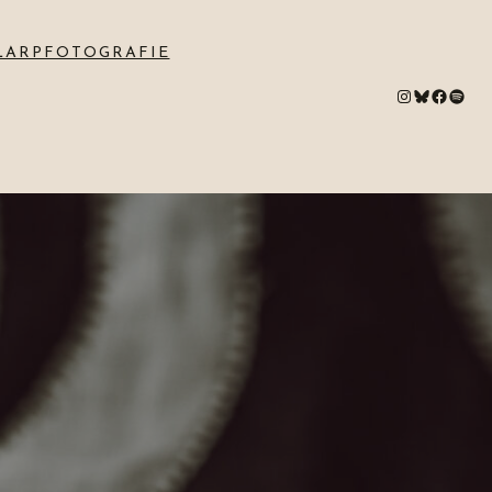
LARPFOTOGRAFIE
#
Bluesky
#
Spotify