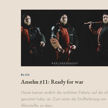
BLOG
Anselm #11: Ready for war
Heute kamen endlich die restlichen Pakete, auf die ic
gewartet habe, an. Zum einen die Stofflieferung von
Aktivstoffe, so dass…