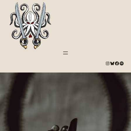
#
Bluesky
#
Spotify