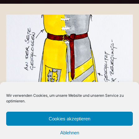
Wir verwenden Cookies, um unsere Website und unseren Service zu
BLOG
optimieren.
Reichsritter: Die Truppe
Schon vor seinem Ritterschlag hat Mathras das Freie
Cookies akzeptieren
Banner der dorlónischen Reichstruppen, die “Firnluchse”,
Ablehnen
kommandiert. Aber aus verschiedenen Gründen (sicher…