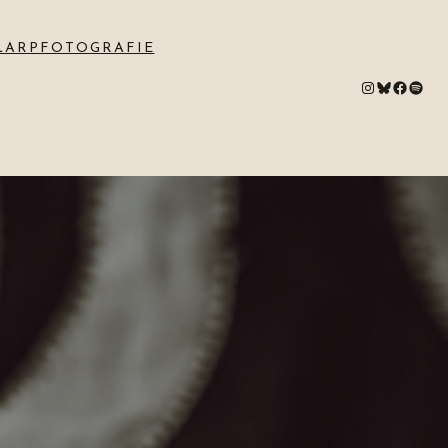
LARPFOTOGRAFIE
#
Bluesky
#
Spotify