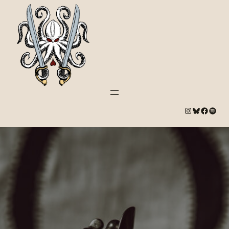
#
Bluesky
#
Spotify