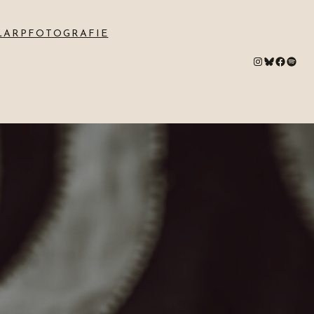
LARPFOTOGRAFIE
#
Bluesky
#
Spotify