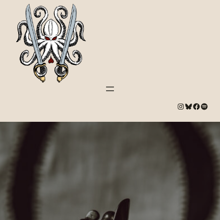
#
Bluesky
#
Spotify