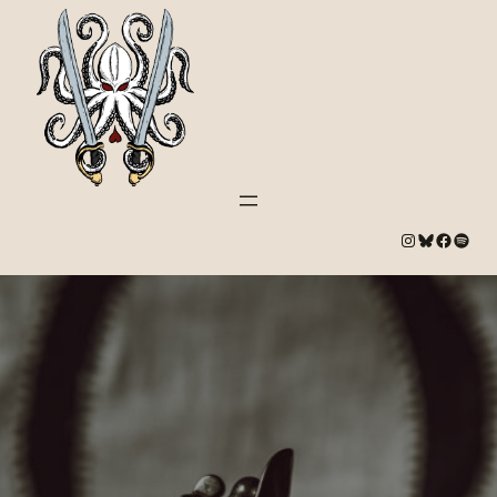
#
Bluesky
#
Spotify