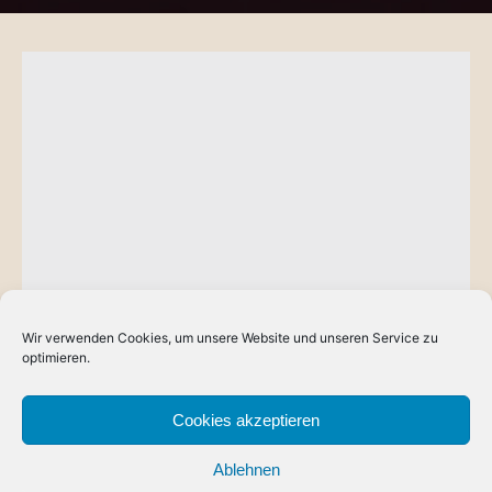
Wir verwenden Cookies, um unsere Website und unseren Service zu
BLOG
optimieren.
Die “Knurrhahn von Havena”
Im vergangenen Herbst habe ich es endlich geschafft mal
Cookies akzeptieren
das Schiff zu besuchen und zu betreten, das die historische
Ablehnen
Grundlage…