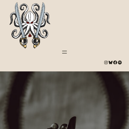
#
Bluesky
#
Spotify