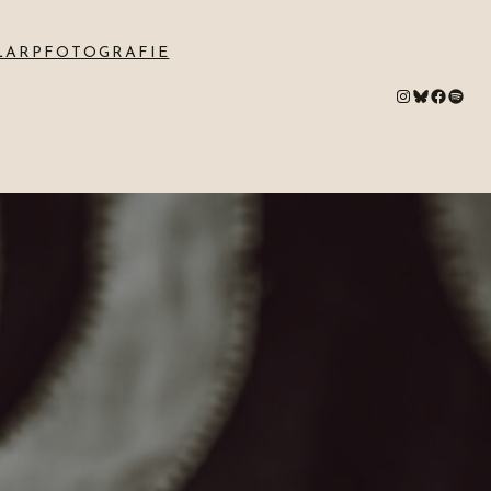
LARPFOTOGRAFIE
#
Bluesky
#
Spotify