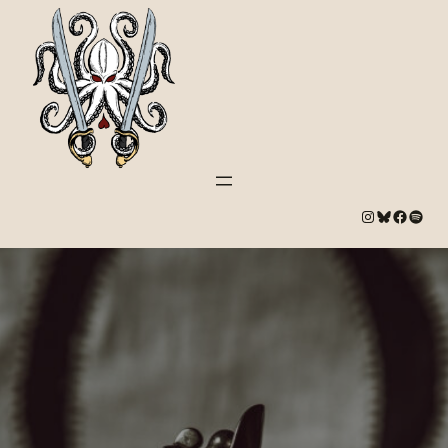
#
Bluesky
#
Spotify