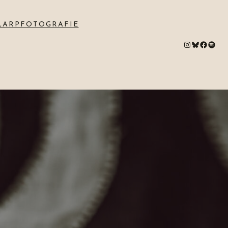
LARPFOTOGRAFIE
#
Bluesky
#
Spotify