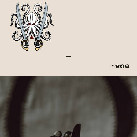
#
Bluesky
#
Spotify