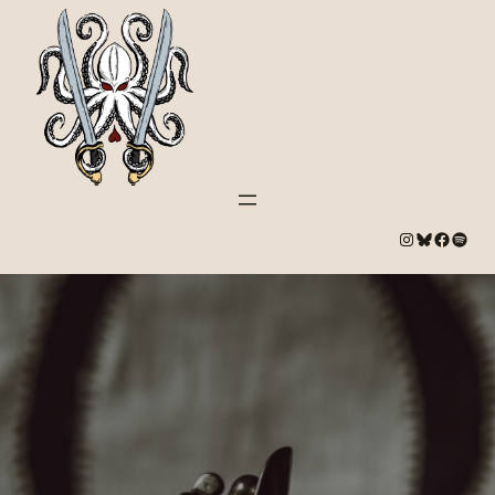
#
Bluesky
#
Spotify