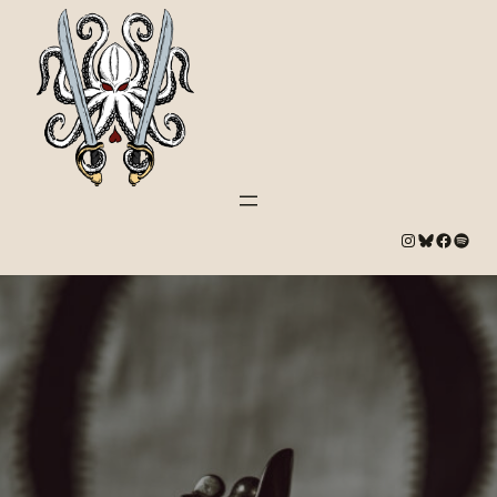
#
Bluesky
#
Spotify