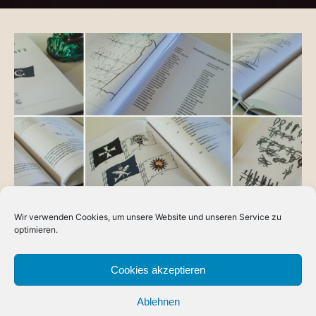
Wir verwenden Cookies, um unsere Website und unseren Service zu
BLOG
optimieren.
Askirs Kompendium der Seemannschaft
Das erste Mal, dass ich mich an ein Kompendium ran
Cookies akzeptieren
gesetzt habe, war 2011 – damals noch mit meinem
Ablehnen
Charakter…