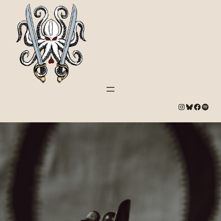
#
Bluesky
#
Spotify