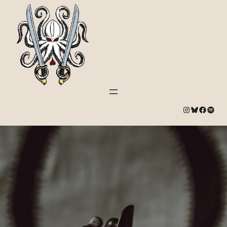
#
Bluesky
#
Spotify