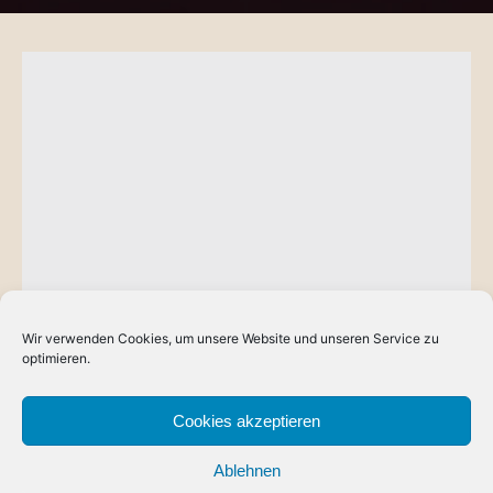
Wir verwenden Cookies, um unsere Website und unseren Service zu
BLOG
optimieren.
Reichsritter: Reisekleidung, Kapitel II
Viel zu viele Ideen. Zu jeder Skizze fallen einem direkt neue
Cookies akzeptieren
Varianten und Möglichkeiten ein. Also mir zumindest. Doch
Ablehnen
irgendwann…