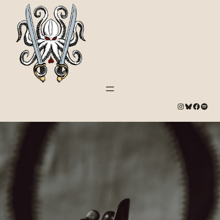
#
Bluesky
#
Spotify