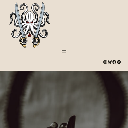
#
Bluesky
#
Spotify