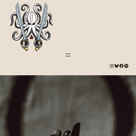
#
Bluesky
#
Spotify