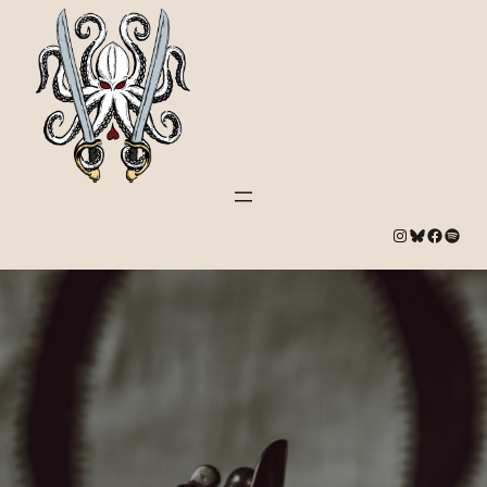
#
Bluesky
#
Spotify