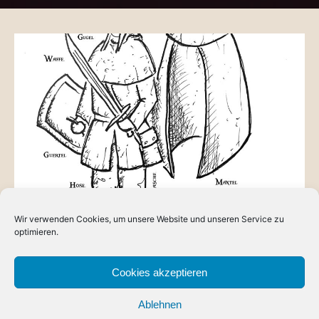
Wir verwenden Cookies, um unsere Website und unseren Service zu
ANLEITUNGEN
optimieren.
Die Grundausstattung eines Orktrutzers
… oder einer Orktrutzerin. Da bei uns in Dorlónien
Cookies akzeptieren
Gleichberechtigung herrscht und eine Frau genau die selben
Ablehnen
Jobs machen kann…