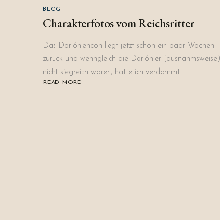
BLOG
Charakterfotos vom Reichsritter
Das Dorlóniencon liegt jetzt schon ein paar Wochen
zurück und wenngleich die Dorlónier (ausnahmsweise
nicht siegreich waren, hatte ich verdammt…
READ MORE
ABOUT
CHARAKTERFOTOS
VOM
REICHSRITTER