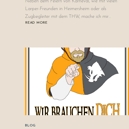
Neben dem Feiern von Karneval, wie mit vielen
Larper-Freunden in Heimersheim oder als
Zugbegleiter mit dem THW, mache ich mir…
READ MORE
ABOUT
BERNULF
–
EIN
SOLDAT
FÜR
ORKTRUTZ
BLOG