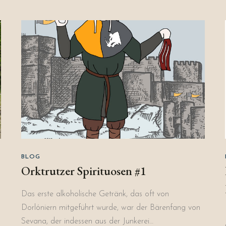
BLOG
Orktrutzer Spirituosen #1
Das erste alkoholische Getränk, das oft von
Dorlóniern mitgeführt wurde, war der Bärenfang von
Sevana, der indessen aus der Junkerei…