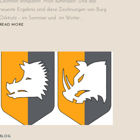
Zeichnen entspannt. Mich zumindest. Und das
neueste Ergebnis sind diese Zeichnungen von Burg
Orktrutz – im Sommer und im Winter….
READ MORE
ABOUT
BURG
ORKTRUTZ
BLOG