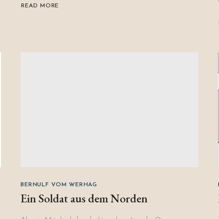
READ MORE
ABOUT
ORKTRUTZER
SPIRITUOSEN
#1
BERNULF VOM WERHAG
Ein Soldat aus dem Norden