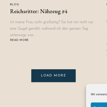
BLOG
Reichsritter: Nähzeug #4
Ist meine Frau nicht großartig? Sie hat mir nicht nur
)
eine Gugel genäht, während ich den ganzen Tag
unterwegs war….
READ MORE
ABOUT
REICHSRITTER:
NÄHZEUG
#4
LOAD MORE
Wir verwend