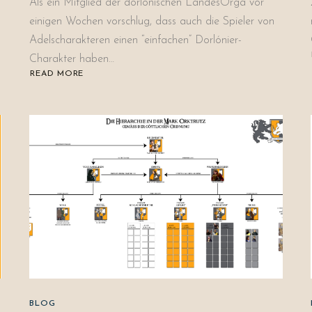
Als ein Mitglied der dorlónischen LandesOrga vor
einigen Wochen vorschlug, dass auch die Spieler von
Adelscharakteren einen “einfachen” Dorlónier-
Charakter haben…
READ MORE
ABOUT
EIN
SOLDAT
AUS
DEM
NORDEN
BLOG