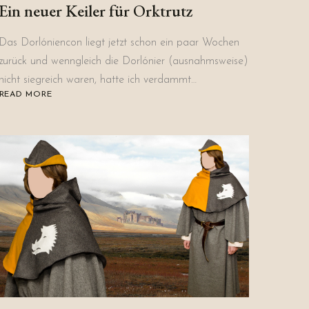
Ein neuer Keiler für Orktrutz
Das Dorlóniencon liegt jetzt schon ein paar Wochen
zurück und wenngleich die Dorlónier (ausnahmsweise)
nicht siegreich waren, hatte ich verdammt…
READ MORE
ABOUT
EIN
NEUER
KEILER
FÜR
ORKTRUTZ