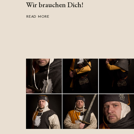
Wir brauchen Dich!
READ MORE
ABOUT
WIR
BRAUCHEN
DICH!