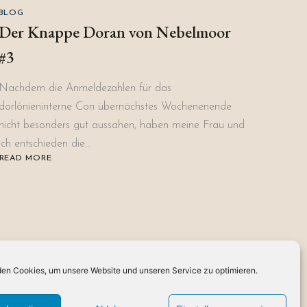
BLOG
Der Knappe Doran von Nebelmoor
#3
Nachdem die Anmeldezahlen für das
dorlónieninterne Con übernächstes Wochenenende
nicht besonders gut aussahen, haben meine Frau und
ich entschieden die…
READ MORE
ABOUT
DER
KNAPPE
DORAN
VON
NEBELMOOR
#3
en Cookies, um unsere Website und unseren Service zu optimieren.