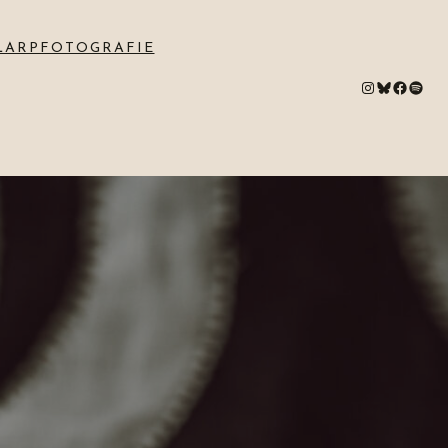
LARPFOTOGRAFIE
#
Bluesky
#
Spotify