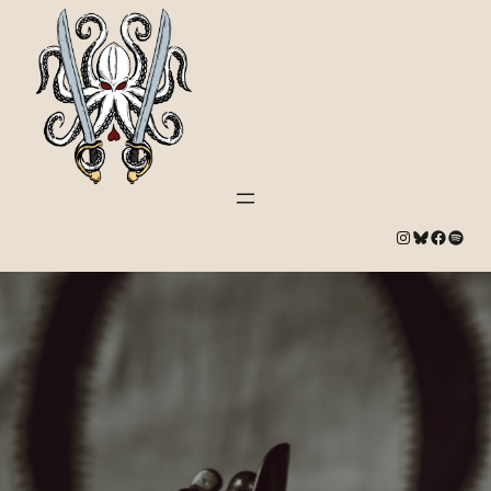
#
Bluesky
#
Spotify