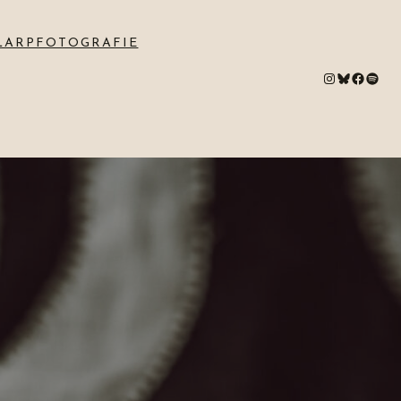
LARPFOTOGRAFIE
#
Bluesky
#
Spotify