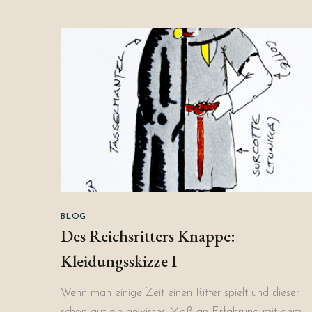
BLOG
Des Reichsritters Knappe:
Kleidungsskizze I
Wenn man einige Zeit einen Ritter spielt und dieser