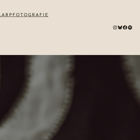
LARPFOTOGRAFIE
#
Bluesky
#
Spotify