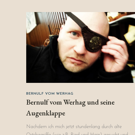
BERNULF VOM WERHAG
Bernulf vom Werhag und seine
Augenklappe
Nachdem ich mich jetzt stundenlang durch alte