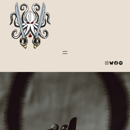
#
Bluesky
#
Spotify