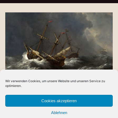
Wir verwenden Cookies, um unsere Website und unseren Service zu
BLOG
optimieren.
Die gute, alte Seefahrt
Was zu Fantasy-Larp gehört und wo sich zeitlich und
Cookies akzeptieren
technisch die Grenzen ziehen lassen ist nicht einheitlich
Ablehnen
geregelt und letztendlich…