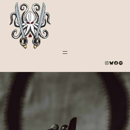
#
Bluesky
#
Spotify