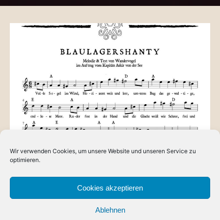
Wir verwenden Cookies, um unsere Website und unseren Service zu
BLOG
optimieren.
Das Blaulagershantie
Zum Drachenfest 2018 hatte Askir bei Wandervogel aus
Cookies akzeptieren
dem silbernen Lager ein Blaulagershantie in Auftrag
Ablehnen
gegeben, das möglichst alle Aspekte…