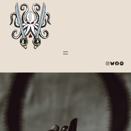
#
Bluesky
#
Spotify