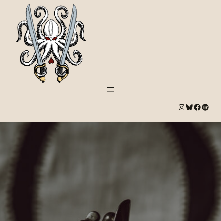
#
Bluesky
#
Spotify