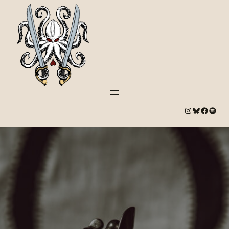
#
Bluesky
#
Spotify