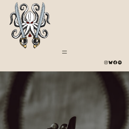
#
Bluesky
#
Spotify