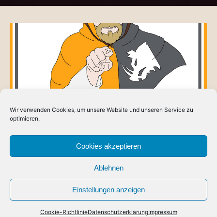
Wir verwenden Cookies, um unsere Website und unseren Service zu
optimieren.
Cookies akzeptieren
BLOG
Wir brauchen Dich!
Ablehnen
READ MORE
ABOUT
WIR
Einstellungen anzeigen
BRAUCHEN
DICH!
Cookie-Richtlinie
Datenschutzerklärung
Impressum