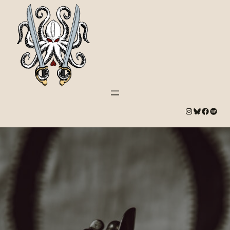
#
Bluesky
#
Spotify