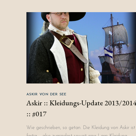
ASKIR VON DER SEE
Askir :: Kleidungs-Update 2013/201
:: #017
Wie geschrieben, so getan. Die Kleidung von Askir ist