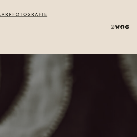
LARPFOTOGRAFIE
#
Bluesky
#
Spotify