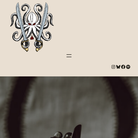
#
Bluesky
#
Spotify