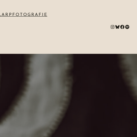
LARPFOTOGRAFIE
#
Bluesky
#
Spotify