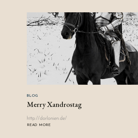
BLOG
Merry Xandrostag
http://dorlonien.de/
READ MORE
ABOUT
MERRY
XANDROSTAG