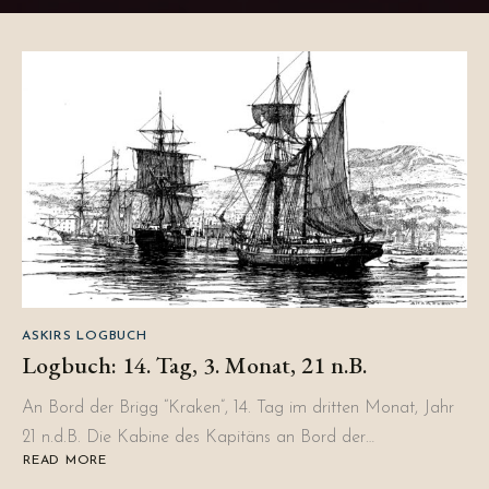
ASKIRS LOGBUCH
Logbuch: 14. Tag, 3. Monat, 21 n.B.
An Bord der Brigg “Kraken”, 14. Tag im dritten Monat, Jahr
21 n.d.B. Die Kabine des Kapitäns an Bord der…
READ MORE
ABOUT
LOGBUCH: