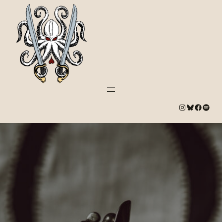
#
Bluesky
#
Spotify